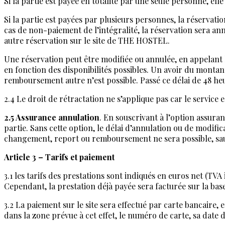
Si la partie est payée en totalité par une seule personne, el
Si la partie est payées par plusieurs personnes, la réservati
cas de non-paiement de l’intégralité, la réservation sera ann
autre réservation sur le site de THE HOSTEL.
Une réservation peut être modifiée ou annulée, en appelant 
en fonction des disponibilités possibles. Un avoir du montant
remboursement autre n’est possible. Passé ce délai de 48 h
2.4 Le droit de rétractation ne s’applique pas car le service
2.5 Assurance annulation
. En souscrivant à l’option assura
partie. Sans cette option, le délai d’annulation ou de modific
changement, report ou remboursement ne sera possible, sau
Article 3 – Tarifs et paiement
3.1 les tarifs des prestations sont indiqués en euros net (TV
Cependant, la prestation déjà payée sera facturée sur la bas
3.2 La paiement sur le site sera effectué par carte bancair
dans la zone prévue à cet effet, le numéro de carte, sa date d