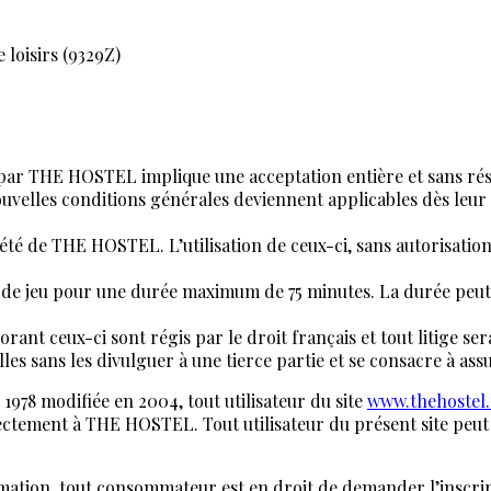
e loisirs (9329Z)
par THE HOSTEL implique une acceptation entière et sans rése
nouvelles conditions générales deviennent applicables dès le
iété de THE HOSTEL. L’utilisation de ceux-ci, sans autorisatio
e jeu pour une durée maximum de 75 minutes. La durée peut être
rant ceux-ci sont régis par le droit français et tout litige se
s sans les divulguer à une tierce partie et se consacre à ass
 1978 modifiée en 2004, tout utilisateur du site
www.thehostel.
ectement à THE HOSTEL. Tout utilisateur du présent site peu
mation, tout consommateur est en droit de demander l’inscri