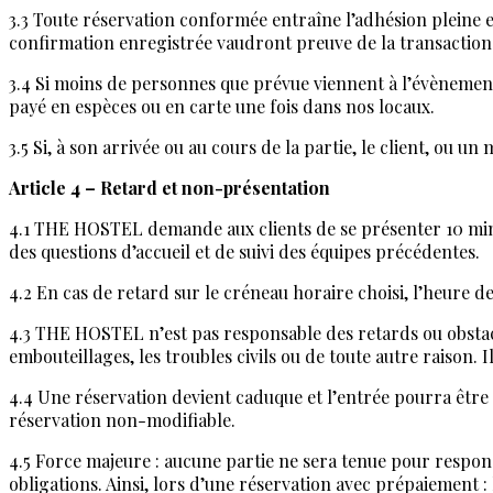
3.3 Toute réservation conformée entraîne l’adhésion pleine e
confirmation enregistrée vaudront preuve de la transaction
3.4 Si moins de personnes que prévue viennent à l’évènement
payé en espèces ou en carte une fois dans nos locaux.
3.5 Si, à son arrivée ou au cours de la partie, le client, ou 
Article 4 – Retard et non-présentation
4.1 THE HOSTEL demande aux clients de se présenter 10 minute
des questions d’accueil et de suivi des équipes précédentes.
4.2 En cas de retard sur le créneau horaire choisi, l’heure d
4.3 THE HOSTEL n’est pas responsable des retards ou obstacles
embouteillages, les troubles civils ou de toute autre raison. I
4.4 Une réservation devient caduque et l’entrée pourra être r
réservation non-modifiable.
4.5 Force majeure : aucune partie ne sera tenue pour responsa
obligations. Ainsi, lors d’une réservation avec prépaiement 