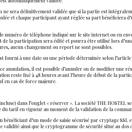
le est automatiquement validée.
on ne sera définitivement validée que si la partie est intégral
ulée et chaque participant ayant réglée sa part bénéficiera d’
le numéro de téléphone indiqué sur le site internet ou en env
 de la participation sera édité et pourra être utilisé lors d’
eures, aucun changement ou report ne sont possibles.
 est fourni à une date ou une période déterminée selon l’artic
nce annulation, il est possible d’annuler ou de modifier une ré
ation reste fixé à 48 heures avant l’heure de début de la partie
f en cas de force majeure.
A incluse) dans l’onglet « réserver ». La société THE HOSTEL s
e du tarif en vigueur au moment de la validation de la command
e, en bénéficiant d’un mode de saisie sécurisé par cryptage S
e validité ainsi que le cryptogramme de sécurité situé au dos d