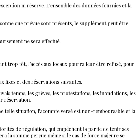
exception ni réserve. L’ensemble des données fournies et la
ersonne que prévue sont présents, le supplément peut être
boursement ne sera effectué.
t trop tôt, l’accès aux locaux pourra leur être refusé, pour
x fixes et des réservations suivantes.
ais temps, les grèves, les protestations, les inondations, les
ur réservation.
ne telle situation, l’acompte versé est non-remboursable et la
torités de régulation, qui empêchent la partie de tenir ses
rsera la somme perçue même si le cas de force majeure se