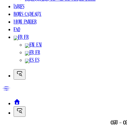
Enterrement de vie de jeune fille
Tarifs
Bons cadeaux
Mon Panier
FAQ
FR
EN
FR
ES
CGU – CG