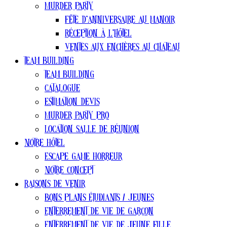
Murder party
Fête d’anniversaire au manoir
Réception à l’hôtel
Ventes aux enchères au chateau
Team Building
Team Building
Catalogue
estimation devis
Murder Party pro
Location salle de réunion
Notre Hôtel
Escape Game Horreur
Notre concept
Raisons de venir
Bons plans ÉTUDIANTS / jeunes
Enterrement de vie de garçon