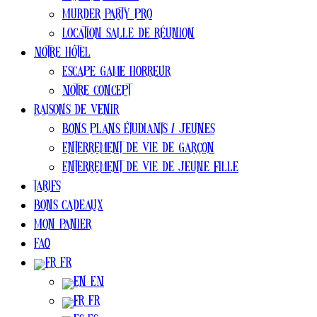
Murder Party pro
Location salle de réunion
Notre Hôtel
Escape Game Horreur
Notre concept
Raisons de venir
Bons plans ÉTUDIANTS / jeunes
Enterrement de vie de garçon
Enterrement de vie de jeune fille
Tarifs
Bons cadeaux
Mon Panier
FAQ
FR
EN
FR