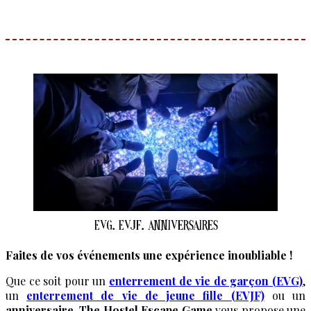
Offrir
EVG. EVJF. Anniversaires
Faites de vos événements une expérience inoubliable !
Que ce soit pour un
enterrement de vie de garçon (EVG)
,
un
enterrement de vie de jeune fille (EVJF)
ou un
anniversaire
,
The Hostel Escape Game
vous propose une