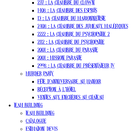
237 : La Chambre Du Clown
1408 : La Chambre Des Esprits
13 : La Chambre Du Marionnettiste
2408 : La Chambre Des Jumeaux Maléfiques
2222 : La Chambre du Psychopathe 2
2112 : La Chambre Du Psychopathe
2001 : La chambre du parasite
2001 : Mission Parasite
2998 : La Chambre Du Présentateur TV
Murder party
Fête d’anniversaire au manoir
Réception à l’hôtel
Ventes aux enchères au chateau
Team Building
Team Building
Catalogue
estimation devis