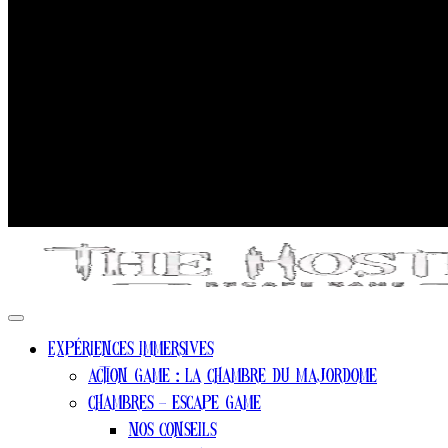
Expériences Immersives
Action game : La chambre du Majordome
Chambres – escape game
Nos conseils