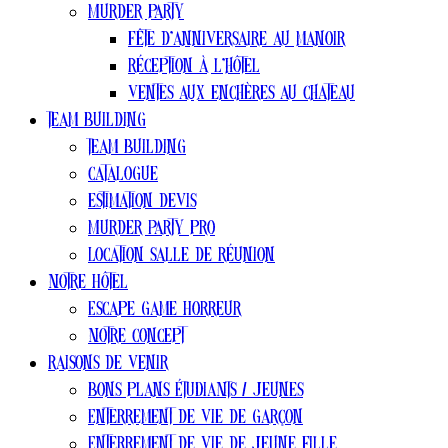
Murder party
Fête d’anniversaire au manoir
Réception à l’hôtel
Ventes aux enchères au chateau
Team Building
Team Building
Catalogue
estimation devis
Murder Party pro
Location salle de réunion
Notre Hôtel
Escape Game Horreur
Notre concept
Raisons de venir
Bons plans ÉTUDIANTS / jeunes
Enterrement de vie de garçon