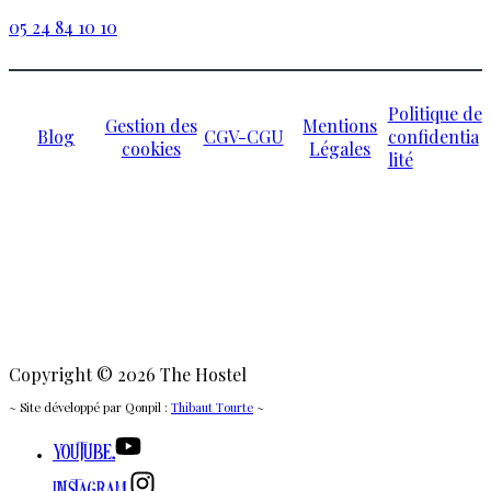
05 24 84 10 10
Politique de
Gestion des
Mentions
Blog
CGV-CGU
confidentia
cookies
Légales
lité
Copyright © 2026 The Hostel
~ Site développé par Qonpil :
Thibaut Tourte
~
Youtube.