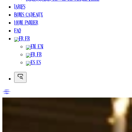
Enterrement de vie de jeune fille
Tarifs
Bons cadeaux
Mon Panier
FAQ
FR
EN
FR
ES