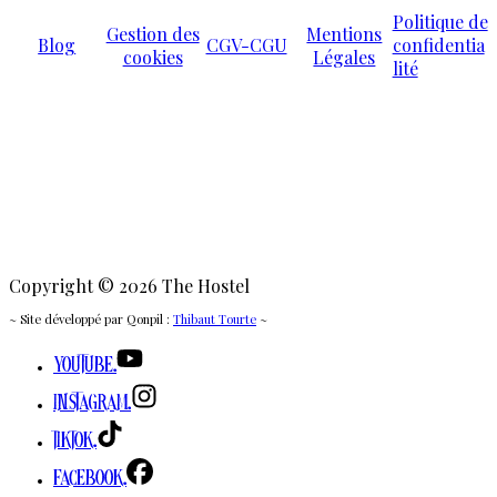
Politique de
Gestion des
Mentions
Blog
CGV-CGU
confidentia
cookies
Légales
lité
Copyright © 2026 The Hostel
~ Site développé par Qonpil :
Thibaut Tourte
~
Youtube.
Instagram.
TikTok.
Facebook.