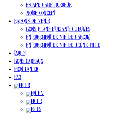
Escape Game Horreur
Notre concept
Raisons de venir
Bons plans ÉTUDIANTS / jeunes
Enterrement de vie de garçon
Enterrement de vie de jeune fille
Tarifs
Bons cadeaux
Mon Panier
FAQ
FR
EN
FR
ES