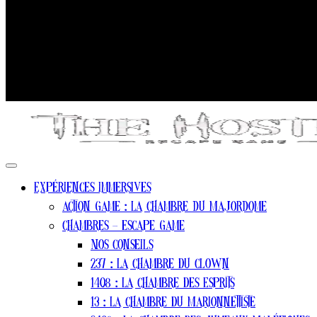
Expériences Immersives
Action game : La chambre du Majordome
Chambres – escape game
Nos conseils
237 : La Chambre Du Clown
1408 : La Chambre Des Esprits
13 : La Chambre Du Marionnettiste