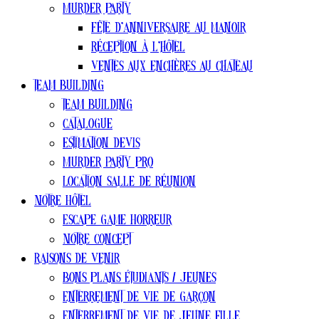
Murder party
Fête d’anniversaire au manoir
Réception à l’hôtel
Ventes aux enchères au chateau
Team Building
Team Building
Catalogue
estimation devis
Murder Party pro
Location salle de réunion
Notre Hôtel
Escape Game Horreur
Notre concept
Raisons de venir
Bons plans ÉTUDIANTS / jeunes
Enterrement de vie de garçon