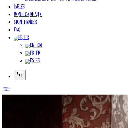
Enterrement de vie de jeune fille
Tarifs
Bons cadeaux
Mon Panier
FAQ
FR
EN
FR
ES