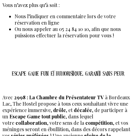
Vous n’avez plus qu’à soit :
Nous l’indiquer en commentaire lors de votre
réservation en ligne
Ou nous appeler au 05 24 84 10 10, afin que nous
puissions effectuer la réservation pour vous !
Escape Game Horreur
Escape Game Fun Et Humoristique, Garanti Sans Peur
Avec
2998 : La Chambre du Présentateur TV
à Bordeaux
Lac, The Hostel propose à tous ceux souhaitant vivre une
expérience immersive,
drôle
, et
décalée
, de participer à
un
Escape Game tout public
, dans lequel
votre
collaboration
, votre sens de la
compétition
, et vos
méninges seront en ébullition, dans des décors rappelant
vos
séries préférées
! Une ancienne
gloire de la