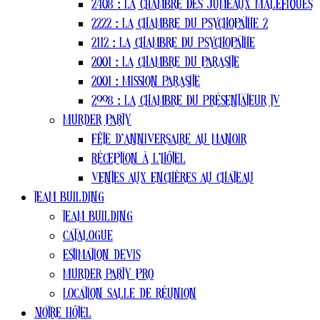
2408 : La Chambre Des Jumeaux Maléfiques
2222 : La Chambre du Psychopathe 2
2112 : La Chambre Du Psychopathe
2001 : La chambre du parasite
2001 : Mission Parasite
2998 : La Chambre Du Présentateur TV
Murder party
Fête d’anniversaire au manoir
Réception à l’hôtel
Ventes aux enchères au chateau
Team Building
Team Building
Catalogue
estimation devis
Murder Party pro
Location salle de réunion
Notre Hôtel