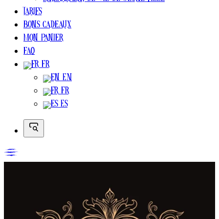
Enterrement de vie de jeune fille
Tarifs
Bons cadeaux
Mon Panier
FAQ
FR
EN
FR
ES