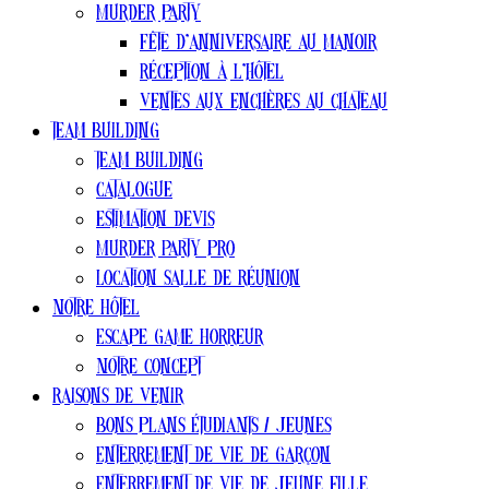
Murder party
Fête d’anniversaire au manoir
Réception à l’hôtel
Ventes aux enchères au chateau
Team Building
Team Building
Catalogue
estimation devis
Murder Party pro
Location salle de réunion
Notre Hôtel
Escape Game Horreur
Notre concept
Raisons de venir
Bons plans ÉTUDIANTS / jeunes
Enterrement de vie de garçon