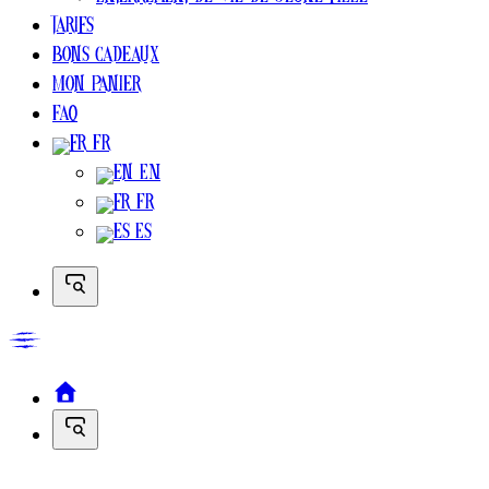
Enterrement de vie de jeune fille
Tarifs
Bons cadeaux
Mon Panier
FAQ
FR
EN
FR
ES