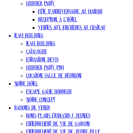
Murder party
Fête d’anniversaire au manoir
Réception à l’hôtel
Ventes aux enchères au chateau
Team Building
Team Building
Catalogue
estimation devis
Murder Party pro
Location salle de réunion
Notre Hôtel
Escape Game Horreur
Notre concept
Raisons de venir
Bons plans ÉTUDIANTS / jeunes
Enterrement de vie de garçon