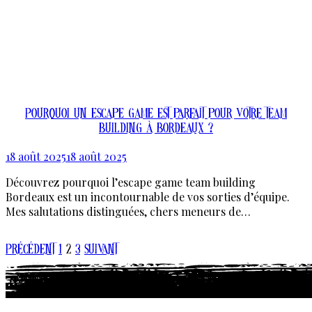
Pourquoi un escape game est parfait pour votre team
building à Bordeaux ?
18 août 2025
18 août 2025
Découvrez pourquoi l’escape game team building
Bordeaux est un incontournable de vos sorties d’équipe.
Mes salutations distinguées, chers meneurs de…
En Savoir Plus
Pagination
Précédent
1
2
3
Suivant
des
publications