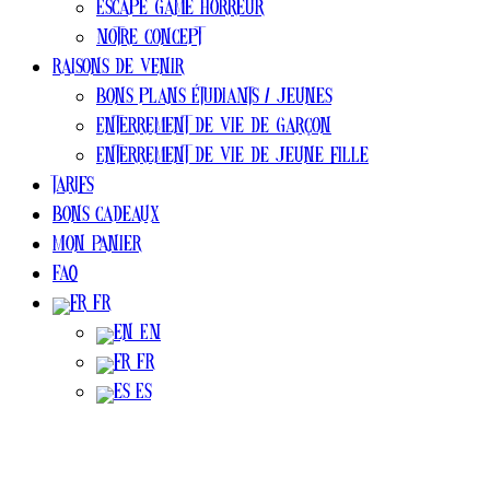
Escape Game Horreur
Notre concept
Raisons de venir
Bons plans ÉTUDIANTS / jeunes
Enterrement de vie de garçon
Enterrement de vie de jeune fille
Tarifs
Bons cadeaux
Mon Panier
FAQ
FR
EN
FR
ES