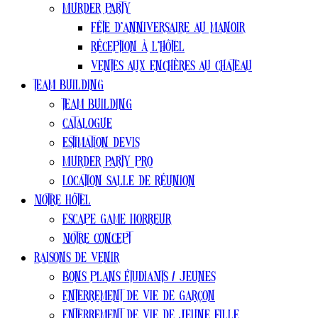
Murder party
Fête d’anniversaire au manoir
Réception à l’hôtel
Ventes aux enchères au chateau
Team Building
Team Building
Catalogue
estimation devis
Murder Party pro
Location salle de réunion
Notre Hôtel
Escape Game Horreur
Notre concept
Raisons de venir
Bons plans ÉTUDIANTS / jeunes
Enterrement de vie de garçon