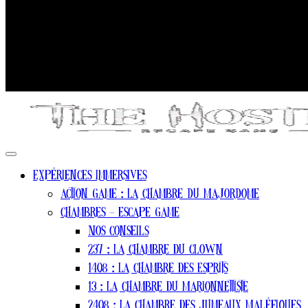
Expériences Immersives
Action game : La chambre du Majordome
Chambres – escape game
Nos conseils
237 : La Chambre Du Clown
1408 : La Chambre Des Esprits
13 : La Chambre Du Marionnettiste