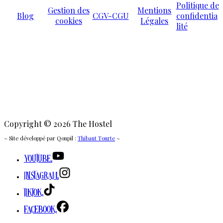
Politique de
Gestion des
Mentions
Blog
CGV-CGU
confidentia
cookies
Légales
lité
Copyright © 2026 The Hostel
~ Site développé par Qonpil :
Thibaut Tourte
~
Youtube.
Instagram.
TikTok.
Facebook.