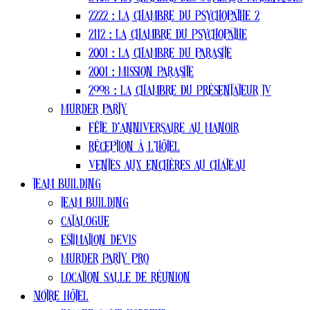
2408 : La Chambre Des Jumeaux Maléfiques
2222 : La Chambre du Psychopathe 2
2112 : La Chambre Du Psychopathe
2001 : La chambre du parasite
2001 : Mission Parasite
2998 : La Chambre Du Présentateur TV
Murder party
Fête d’anniversaire au manoir
Réception à l’hôtel
Ventes aux enchères au chateau
Team Building
Team Building
Catalogue
estimation devis
Murder Party pro
Location salle de réunion
Notre Hôtel