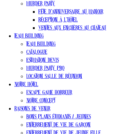
Murder party
Fête d’anniversaire au manoir
Réception à l’hôtel
Ventes aux enchères au chateau
Team Building
Team Building
Catalogue
estimation devis
Murder Party pro
Location salle de réunion
Notre Hôtel
Escape Game Horreur
Notre concept
Raisons de venir
Bons plans ÉTUDIANTS / jeunes
Enterrement de vie de garçon