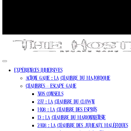
Expériences Immersives
Action game : La chambre du Majordome
Chambres – escape game
Nos conseils
237 : La Chambre Du Clown
1408 : La Chambre Des Esprits
13 : La Chambre Du Marionnettiste
2408 : La Chambre Des Jumeaux Maléfiques