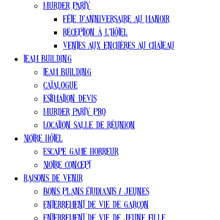
Murder party
Fête d’anniversaire au manoir
Réception à l’hôtel
Ventes aux enchères au chateau
Team Building
Team Building
Catalogue
estimation devis
Murder Party pro
Location salle de réunion
Notre Hôtel
Escape Game Horreur
Notre concept
Raisons de venir
Bons plans ÉTUDIANTS / jeunes
Enterrement de vie de garçon