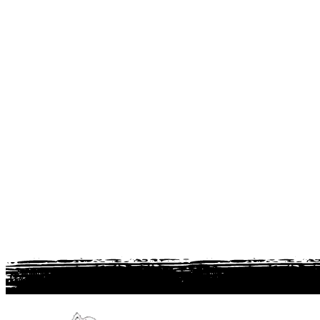
Article suivant
Les meilleures activités originales à
faire en famille à Bordeaux