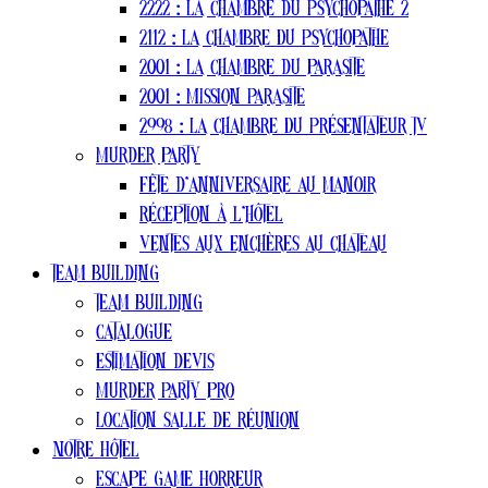
2222 : La Chambre du Psychopathe 2
2112 : La Chambre Du Psychopathe
2001 : La chambre du parasite
2001 : Mission Parasite
2998 : La Chambre Du Présentateur TV
Murder party
Fête d’anniversaire au manoir
Réception à l’hôtel
Ventes aux enchères au chateau
Team Building
Team Building
Catalogue
estimation devis
Murder Party pro
Location salle de réunion
Notre Hôtel
Escape Game Horreur