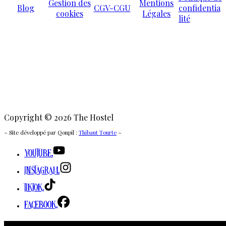
Gestion des
Mentions
Blog
CGV-CGU
confidentia
cookies
Légales
lité
Copyright © 2026 The Hostel
~ Site développé par Qonpil :
Thibaut Tourte
~
Youtube.
Instagram.
TikTok.
Facebook.